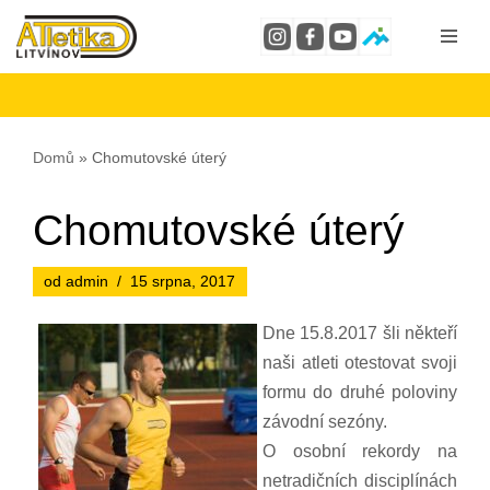
Přeskočit
na
obsah
Domů
»
Chomutovské úterý
Chomutovské úterý
od
admin
15 srpna, 2017
Dne 15.8.2017 šli někteří
naši atleti otestovat svoji
formu do druhé poloviny
závodní sezóny.
O osobní rekordy na
netradičních disciplínách