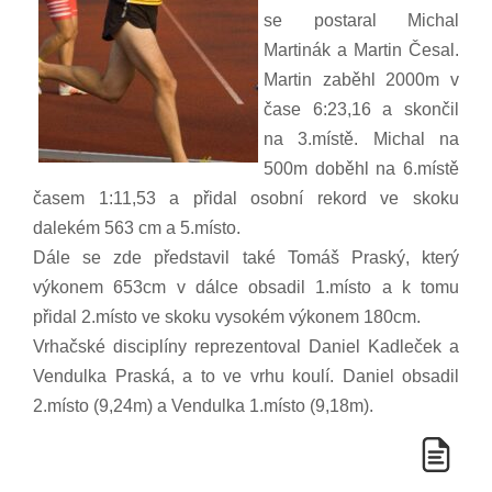
se postaral Michal
Martinák a Martin Česal.
Martin zaběhl 2000m v
čase 6:23,16 a skončil
na 3.místě. Michal na
500m doběhl na 6.místě
časem 1:11,53 a přidal osobní rekord ve skoku
dalekém 563 cm a 5.místo.
Dále se zde představil také Tomáš Praský, který
výkonem 653cm v dálce obsadil 1.místo a k tomu
přidal 2.místo ve sk
oku vysokém výkonem 180cm.
Vrhačské disciplíny reprezentoval Daniel Kadleček a
Vendulka Praská, a to ve vrhu koulí. Daniel obsadil
2.místo (9,24m) a Vendulka 1.místo (9,18m).