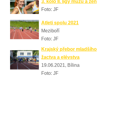
3. kolo II. ligy mužů a žen
Foto: JF
Atleti spolu 2021
Meziboří
Foto: JF
Krajský přebor mladšího
žactva a elévstva
19.06.2021, Bílina
Foto: JF