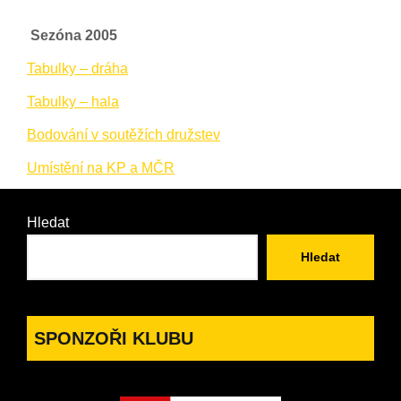
Sezóna 2005
Tabulky – dráha
Tabulky – hala
Bodování v soutěžích družstev
Umístění na KP a MČR
Hledat
Hledat
SPONZOŘI KLUBU