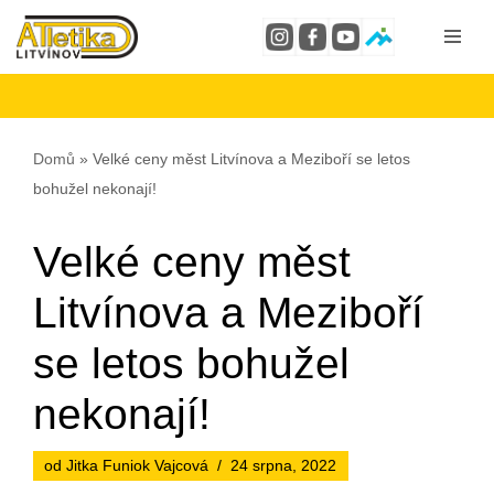
Přeskočit
na
obsah
Domů
»
Velké ceny měst Litvínova a Meziboří se letos
bohužel nekonají!
Velké ceny měst
Litvínova a Meziboří
se letos bohužel
nekonají!
od
Jitka Funiok Vajcová
24 srpna, 2022